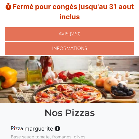
Fermé pour congés jusqu'au 31 aout
inclus
AVIS (230)
INFORMATIONS
Nos Pizzas
marguerite
Base sauce tomate, fromages, olives